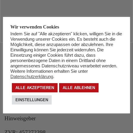
Wir verwenden Cookies
Indem Sie auf "Alle akzeptieren" klicken, willigen Sie in die
Verwendung unserer Cookies ein. Es besteht auch die
Möglichkeit, diese anzupassen oder abzulehnen. Ihre
Einwilligung können Sie jederzeit widerrufen. Die
Einsetzung einiger Cookies führt dazu, dass
KONTAKT
personenbezogene Daten in einem Drittland ohne
angemessenes Datenschutzniveau verarbeitet werden.
Volkshilfe Tirol
Weitere Informationen erhalten Sie unter
Südtiroler Platz 10-12
Datenschutzerklärung
.
6020 Innsbruck
ALLE AKZEPTIEREN
ALLE ABLEHNEN
Tel:
0 50 890 10 00
EINSTELLUNGEN
E-Mail:
kontakt@volkshilfe.net
Hinweisgeber
ZVR: 457272398