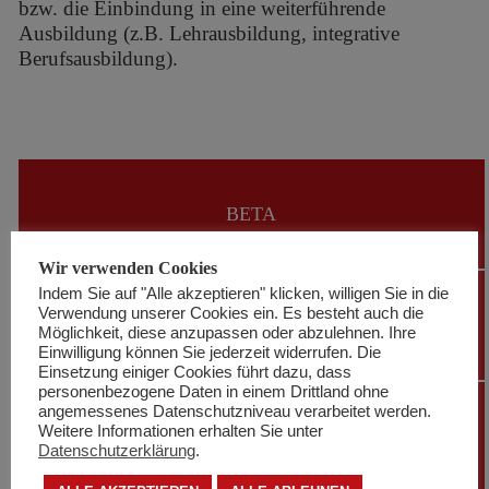
bzw. die Einbindung in eine weiterführende
Ausbildung (z.B. Lehrausbildung, integrative
Berufsausbildung).
BETA
Wir verwenden Cookies
Indem Sie auf "Alle akzeptieren" klicken, willigen Sie in die
SÖB
Verwendung unserer Cookies ein. Es besteht auch die
Wäscherei
Möglichkeit, diese anzupassen oder abzulehnen. Ihre
Frau Holle
Einwilligung können Sie jederzeit widerrufen. Die
Einsetzung einiger Cookies führt dazu, dass
personenbezogene Daten in einem Drittland ohne
angemessenes Datenschutzniveau verarbeitet werden.
SÖB
Weitere Informationen erhalten Sie unter
Wäscherei
Datenschutzerklärung
.
Libelle