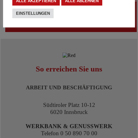
ALLE AKZEPTIEREN
ALLE ABLEHNEN
SÖB
EINSTELLUNGEN
Werkbank & Genusswerk
So erreichen Sie uns
ARBEIT UND BESCHÄFTIGUNG
Südtiroler Platz 10-12
6020 Innsbruck
WERKBANK & GENUSSWERK
Telefon
0 50 890 70 00