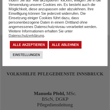
Indem Sie auf "Alle akzeptieren" klicken, willigen Sie in die
Verwendung unserer Cookies ein. Es besteht auch die
Folder Pflege zu Hause
Möglichkeit, diese anzupassen oder abzulehnen. Ihre
Einwilligung können Sie jederzeit widerrufen. Die
Einsetzung einiger Cookies führt dazu, dass
personenbezogene Daten in einem Drittland ohne
angemessenes Datenschutzniveau verarbeitet werden.
Weitere Informationen erhalten Sie unter
Datenschutzerklärung
.
ALLE AKZEPTIEREN
ALLE ABLEHNEN
EINSTELLUNGEN
So erreichen Sie uns
VOLKSHILFE PFLEGEDIENSTE INNSBRUCK
Manuela Pfohl,
MSc.
BScN, DGKP
Pflegedienstleitung