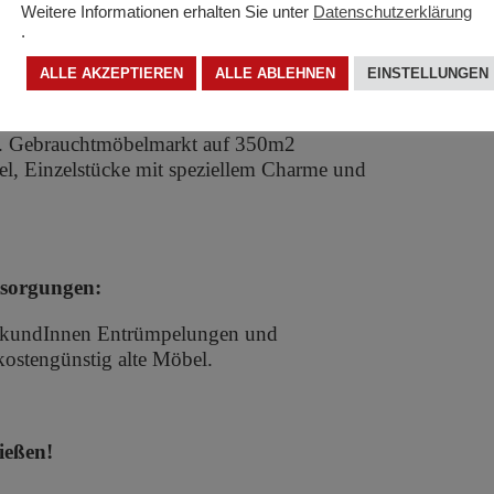
Weitere Informationen erhalten Sie unter
Datenschutzerklärung
.
Mehrwert:
ALLE AKZEPTIEREN
ALLE ABLEHNEN
EINSTELLUNGEN
ieren und verschönern wir alte Möbel und
airen Preisen. Wir geben gut erhaltenen,
e. Gebrauchtmöbelmarkt auf 350m2
l, Einzelstücke mit speziellem Charme und
tsorgungen:
ftskundInnen Entrümpelungen und
stengünstig alte Möbel.
ießen!