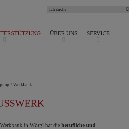
NTERSTÜTZUNG
ÜBER UNS
SERVICE
 IN EIN
TES LEBEN
igung
/
Werkbank
USSWERK
 Werkbank in Wörgl hat die
berufliche und