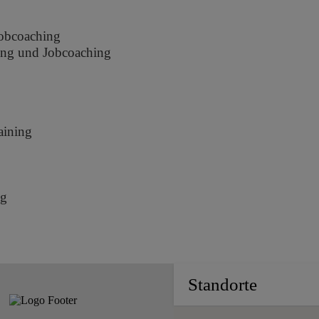
Jobcoaching
ung und Jobcoaching
aining
ng