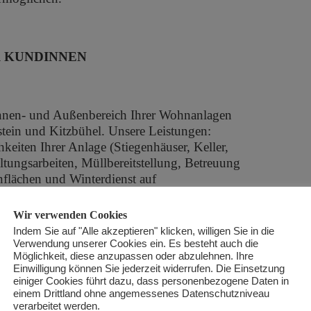
R KUNDINNEN
n Innen- und Außenbereich Ihrer Wohnanlagen
tein und Kitzbühel. Unsere Leistungen:
eiten Ihrer Anlage (Stiegenhäuser, Keller,
ltungsarbeiten, Müllbereitstellung, Betreuung
flächen und Winterdienst auf
Wir verwenden Cookies
Indem Sie auf "Alle akzeptieren" klicken, willigen Sie in die
Verwendung unserer Cookies ein. Es besteht auch die
Möglichkeit, diese anzupassen oder abzulehnen. Ihre
Einwilligung können Sie jederzeit widerrufen. Die Einsetzung
ewirtschaftung und Gartenpflege
einiger Cookies führt dazu, dass personenbezogene Daten in
einem Drittland ohne angemessenes Datenschutzniveau
verarbeitet werden.