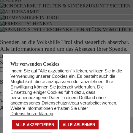
DEMENZHILFE IN TIROL
FREIZEIT SCHENKEN
SPENDEN STATT GESCHENKE - EIN
STÜCK VOM GLÜCK
Spenden an die Volkshilfe Tirol sind steuerlich absetzbar.
Alle Informationen rund um das Absetzen Ihrer Spende
.
Information zur Datenweitergabe bezüglich Ihrer
Spendenabsetzbarkeit finden Sie in unserer
Wir verwenden Cookies
Datenschutzerklärung
.
Indem Sie auf "Alle akzeptieren" klicken, willigen Sie in die
Verwendung unserer Cookies ein. Es besteht auch die
Spenden Sie jetzt!
Möglichkeit, diese anzupassen oder abzulehnen. Ihre
Einwilligung können Sie jederzeit widerrufen. Die
Einsetzung einiger Cookies führt dazu, dass
Unsere Kontoverbindung:
personenbezogene Daten in einem Drittland ohne
Volkshilfe Tirol Spenden
angemessenes Datenschutzniveau verarbeitet werden.
AT22 3600 0000 0421 9945
Weitere Informationen erhalten Sie unter
Datenschutzerklärung
.
ALLE AKZEPTIEREN
ALLE ABLEHNEN
KONTAKT