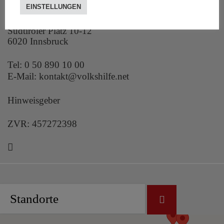
EINSTELLUNGEN
Volkshilfe Tirol
Südtiroler Platz 10-12
6020 Innsbruck
Tel:
0 50 890 10 00
E-Mail:
kontakt@volkshilfe.net
Hinweisgeber
ZVR: 457272398