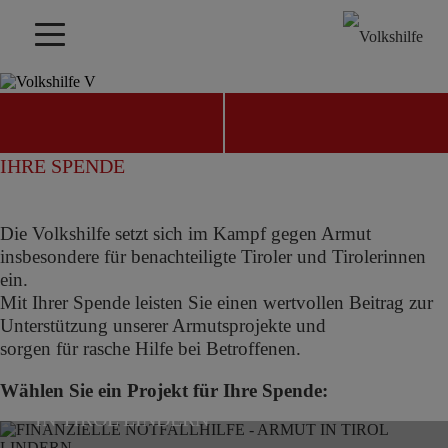
HELFEN SIE MIT IHRER SPENDE!
IHRE SPENDE
JETZT SPENDEN
KONTAKT FINDEN
Die Volkshilfe setzt sich im Kampf gegen Armut
insbesondere für benachteiligte Tiroler und Tirolerinnen
ein.
Mit Ihrer Spende leisten Sie einen wertvollen Beitrag zur
Unterstützung unserer Armutsprojekte und
sorgen für rasche Hilfe bei Betroffenen.
Wählen Sie ein Projekt für Ihre Spende:
FINANZIELLE NOTFALLHILFE - ARMUT
KINDERARMUT. HELFEN &
IN TIROL LINDERN
ALTERSARMUT
KINDERZUKUNFT SICHERN