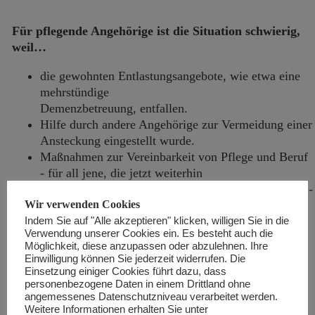
Für pflegende Angehörige ist die Situation schwierig,
weil…
die gewohnten Entlastungsangebote, wie etwa eine
mehrstündige
Demenzbetreuung, entfallen.
Hilfe durch andere Angehörige zur Vermeidung einer
Ansteckung eingestellt wurde.
Maßnahmen zur Vereinbarkeit von Pflege und Beruf
- für all jene, die jetzt weiterhin
in die Arbeit gehen müssen - im Kontext der Corona-
Wir verwenden Cookies
Krise fehlen.
es viel Unsicherheit gibt, welche Hygiene - und
Indem Sie auf "Alle akzeptieren" klicken, willigen Sie in die
Verwendung unserer Cookies ein. Es besteht auch die
Vorsichtsmaßnahmen bei der
Möglichkeit, diese anzupassen oder abzulehnen. Ihre
Pflege daheim sinnvoll und auch umsetzbar sind.
Einwilligung können Sie jederzeit widerrufen. Die
Einsetzung einiger Cookies führt dazu, dass
personenbezogene Daten in einem Drittland ohne
angemessenes Datenschutzniveau verarbeitet werden.
Weitere Informationen erhalten Sie unter
6 WICHTIGE TELEFONNUMMERN: