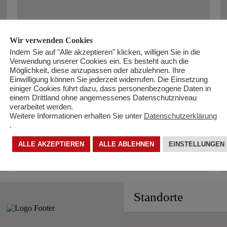
Demenz:
Was nun?
Wir verwenden Cookies
Indem Sie auf "Alle akzeptieren" klicken, willigen Sie in die
Verwendung unserer Cookies ein. Es besteht auch die
Möglichkeit, diese anzupassen oder abzulehnen. Ihre
Auch heuer rückt die Volkshilfe zum
Einwilligung können Sie jederzeit widerrufen. Die Einsetzung
Welt-Alzheimertag am 21.09. die
einiger Cookies führt dazu, dass personenbezogene Daten in
einem Drittland ohne angemessenes Datenschutzniveau
Situation von Demenz erkrankten
verarbeitet werden.
Menschen und deren Angehörigen in den
Weitere Informationen erhalten Sie unter
Datenschutzerklärung
Mittelpunkt und setzt mit dem Start des
.
„Volkshilfe Demenzservice“ ein
ALLE AKZEPTIEREN
deutliches Zeichen.
ALLE ABLEHNEN
EINSTELLUNGEN