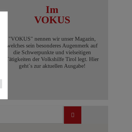
Im
VOKUS
"VOKUS" nennen wir unser Magazin,
welches sein besonderes Augenmerk auf
die Schwerpunkte und vielseitigen
Tätigkeiten der Volkshilfe Tirol legt. Hier
geht`s zur aktuellen Ausgabe!