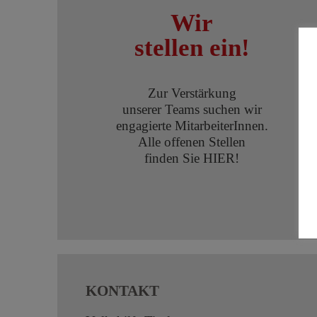
Wir
stellen ein!
Zur Verstärkung
unserer Teams suchen wir
engagierte MitarbeiterInnen.
Alle offenen Stellen
finden Sie HIER!
KONTAKT