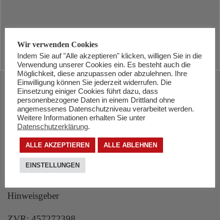
Wir verwenden Cookies
Indem Sie auf "Alle akzeptieren" klicken, willigen Sie in die
Verwendung unserer Cookies ein. Es besteht auch die
Möglichkeit, diese anzupassen oder abzulehnen. Ihre
Einwilligung können Sie jederzeit widerrufen. Die
Einsetzung einiger Cookies führt dazu, dass
KONTAKT
personenbezogene Daten in einem Drittland ohne
angemessenes Datenschutzniveau verarbeitet werden.
Volkshilfe Tirol
Weitere Informationen erhalten Sie unter
Südtiroler Platz 10-12
Datenschutzerklärung
.
6020 Innsbruck
ALLE AKZEPTIEREN
ALLE ABLEHNEN
Tel:
0 50 890 10 00
EINSTELLUNGEN
E-Mail:
kontakt@volkshilfe.net
Hinweisgeber
ZVR: 457272398