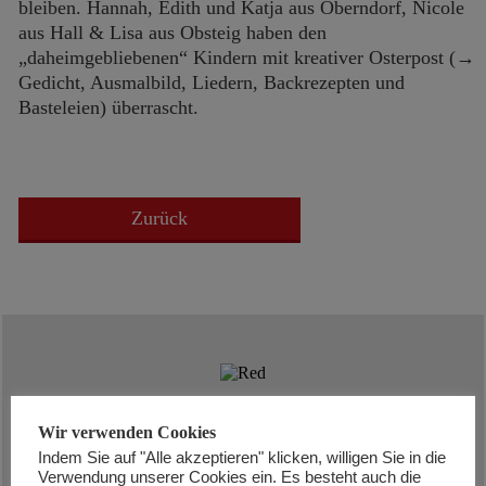
bleiben. Hannah, Edith und Katja aus Oberndorf, Nicole
aus Hall & Lisa aus Obsteig haben den
„daheimgebliebenen“ Kindern mit kreativer Osterpost (→
Gedicht, Ausmalbild, Liedern, Backrezepten und
Basteleien) überrascht.
Zurück
So erreichen Sie uns!
Wir verwenden Cookies
Indem Sie auf "Alle akzeptieren" klicken, willigen Sie in die
Verwendung unserer Cookies ein. Es besteht auch die