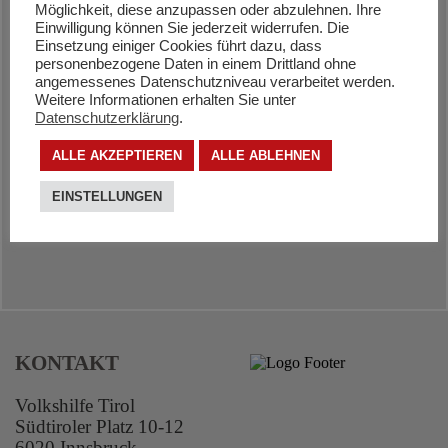
VOLKSHILFE LANDESGESCHÄFTSSTELLE
Möglichkeit, diese anzupassen oder abzulehnen. Ihre
Einwilligung können Sie jederzeit widerrufen. Die
Einsetzung einiger Cookies führt dazu, dass
Südtiroler Platz 10-12
personenbezogene Daten in einem Drittland ohne
angemessenes Datenschutzniveau verarbeitet werden.
6020 Innsbruck
Weitere Informationen erhalten Sie unter
Telefon 0 50 890 10 00
Datenschutzerklärung
.
ALLE AKZEPTIEREN
ALLE ABLEHNEN
EINSTELLUNGEN
KONTAKT
Volkshilfe Tirol
Südtiroler Platz 10-12
6020 Innsbruck