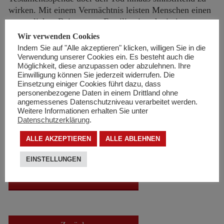
wirken. Mit einem Vermächtnis leisten Menschen einen
wesentlichen Beitrag, um Familien in schwierigen
Ausnahmesituationen rasch und unbürokratisch zu
Wir verwenden Cookies
unterstützen“, betont Kerstin Egger,
Indem Sie auf "Alle akzeptieren" klicken, willigen Sie in die
Landesgeschäftsführerin der Volkshilfe.
Verwendung unserer Cookies ein. Es besteht auch die
Möglichkeit, diese anzupassen oder abzulehnen. Ihre
Einwilligung können Sie jederzeit widerrufen. Die
Foto v.l.n.r.: MMag. Franz Tichy (GF slw – soziale
Einsetzung einiger Cookies führt dazu, dass
Dienste der Kapuziner), Notarsubstitut Mag. Martin
personenbezogene Daten in einem Drittland ohne
Oberhammer und Kerstin Egger, MSc. MBA (GF
angemessenes Datenschutzniveau verarbeitet werden.
Volkshilfe Tirol) sowie Vergissmeinnicht-Projektleiter
Weitere Informationen erhalten Sie unter
Datenschutzerklärung
.
Mag. Markus Aichelburg
ALLE AKZEPTIEREN
ALLE ABLEHNEN
"Vergissmeinnicht – Die Initiative für das gute
Testament“:
EINSTELLUNGEN
HIER KLICKEN!